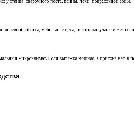
чке: у станка, сварочного поста, ванны, печи, покрасочной зон
 деревообработка, мебельные цеха, некоторые участки металлоо
альный микроклимат. Если вытяжка мощная, а притока нет, в п
одства