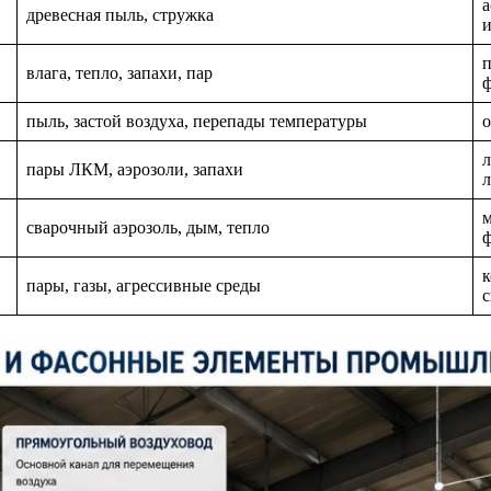
а
древесная пыль, стружка
и
п
влага, тепло, запахи, пар
пыль, застой воздуха, перепады температуры
о
л
пары ЛКМ, аэрозоли, запахи
м
сварочный аэрозоль, дым, тепло
к
пары, газы, агрессивные среды
с