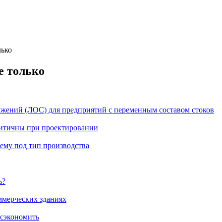
лько
е только
жений (ЛОС) для предприятий с переменным составом стоков
ритичны при проектировании
ему под тип производства
ь?
ммерческих зданиях
 сэкономить