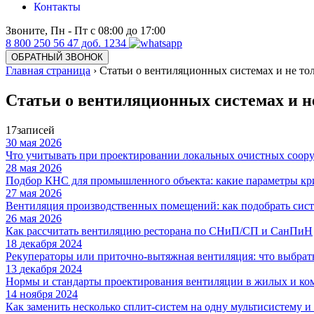
Контакты
Звоните, Пн - Пт с 08:00 до 17:00
8 800 250 56 47 доб. 1234
ОБРАТНЫЙ ЗВОНОК
Главная страница
›
Статьи о вентиляционных системах и не то
Статьи о вентиляционных системах и н
17
записей
30
мая 2026
Что учитывать при проектировании локальных очистных соору
28
мая 2026
Подбор КНС для промышленного объекта: какие параметры к
27
мая 2026
Вентиляция производственных помещений: как подобрать сист
26
мая 2026
Как рассчитать вентиляцию ресторана по СНиП/СП и СанПиН
18
декабря 2024
Рекуператоры или приточно-вытяжная вентиляция: что выбрат
13
декабря 2024
Нормы и стандарты проектирования вентиляции в жилых и ко
14
ноября 2024
Как заменить несколько сплит-систем на одну мультисистему и